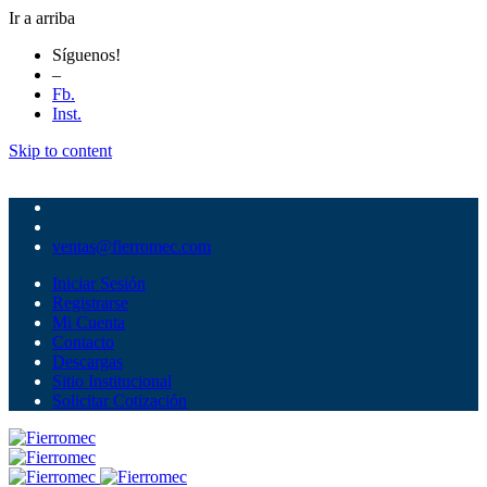
Ir a arriba
Síguenos!
–
Fb.
Inst.
Skip to content
ventas@fierromec.com
Iniciar Sesión
Registrarse
Mi Cuenta
Contacto
Descargas
Sitio Institucional
Solicitar Cotización