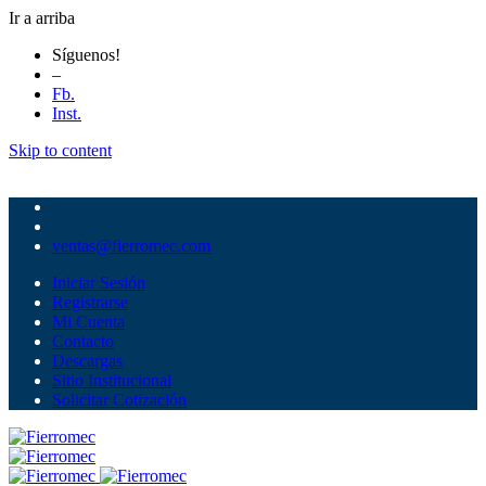
Ir a arriba
Síguenos!
–
Fb.
Inst.
Skip to content
ventas@fierromec.com
Iniciar Sesión
Registrarse
Mi Cuenta
Contacto
Descargas
Sitio Institucional
Solicitar Cotización