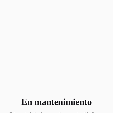
Skip
to
content
En mantenimiento