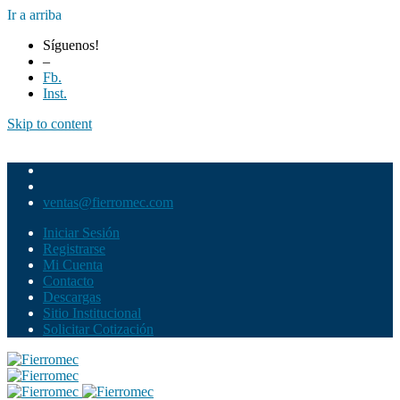
Ir a arriba
Síguenos!
–
Fb.
Inst.
Skip to content
ventas@fierromec.com
Iniciar Sesión
Registrarse
Mi Cuenta
Contacto
Descargas
Sitio Institucional
Solicitar Cotización