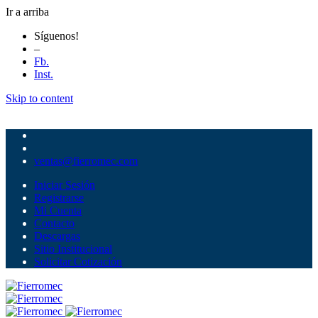
Ir a arriba
Síguenos!
–
Fb.
Inst.
Skip to content
ventas@fierromec.com
Iniciar Sesión
Registrarse
Mi Cuenta
Contacto
Descargas
Sitio Institucional
Solicitar Cotización