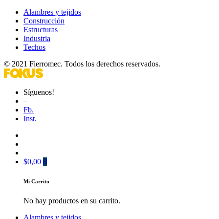
Alambres y tejidos
Construcción
Estructuras
Industria
Techos
© 2021 Fierromec. Todos los derechos reservados.
Síguenos!
–
Fb.
Inst.
$
0,00
0
Mi Carrito
No hay productos en su carrito.
Alambres y tejidos