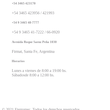
+54 3465 423170
+54 3465 423956 / 421993
+54 9 3465 48-7777
+54 9 3465 41-7222 / 66-0920
Avenida Roque Saenz Peña 1030
Firmat, Santa Fe, Argentina
Horarios
Lunes a viernes de 8:00 a 19:00 hs.
Sábadosde 8:00 a 12:00 hs.
© 2021 Fierromec. Todos los derechos reservados.