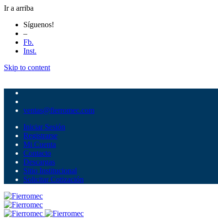
Ir a arriba
Síguenos!
–
Fb.
Inst.
Skip to content
ventas@fierromec.com
Iniciar Sesión
Registrarse
Mi Cuenta
Contacto
Descargas
Sitio Institucional
Solicitar Cotización