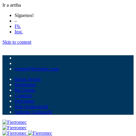
Ir a arriba
Síguenos!
–
Fb.
Inst.
Skip to content
ventas@fierromec.com
Iniciar Sesión
Registrarse
Mi Cuenta
Contacto
Descargas
Sitio Institucional
Solicitar Cotización