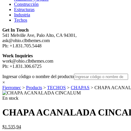
Construcción
Estructuras
Industria
Techos
Get In Touch
541 Melville Ave, Palo Alto, CA 94301,
ask@ohio.clbthemes.com
Ph: +1.831.705.5448
Work Inquiries
work@ohio.clbthemes.com
Ph: +1.831.306.6725
Ingresar código o nombre del producto
×
Fierromec
>
Products
>
TECHOS
>
CHAPAS
>
CHAPA ACANA
En stock
CHAPA ACANALADA CINC
$
1.535,94