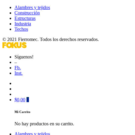
Alambres y tejidos
Construcción
Estructuras
Industria
Techos
© 2021 Fierromec. Todos los derechos reservados.
Síguenos!
–
Fb.
Inst.
$
0,00
0
Mi Carrito
No hay productos en su carrito.
Alambres y tejidos