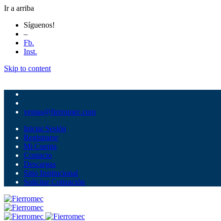
Ir a arriba
Síguenos!
–
Fb.
Inst.
Skip to content
ventas@fierromec.com
Iniciar Sesión
Registrarse
Mi Cuenta
Contacto
Descargas
Sitio Institucional
Solicitar Cotización